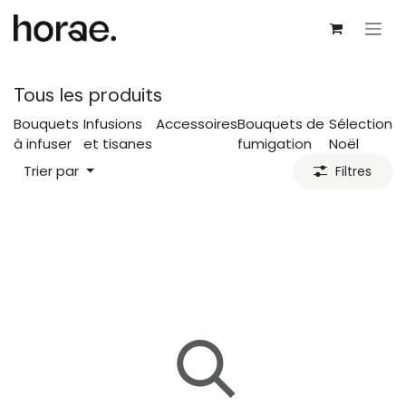
Se rendre au contenu
Tous les produits
Bouquets
Infusions
Accessoires
Bouquets de
Sélection
à infuser
et tisanes
fumigation
Noël
Trier par
Filtres