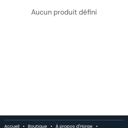
Aucun produit défini
Accueil
•
Boutique
•
À propos d'Horae
•