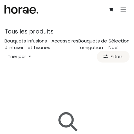
Se rendre au contenu
Tous les produits
Bouquets
Infusions
Accessoires
Bouquets de
Sélection
à infuser
et tisanes
fumigation
Noël
Trier par
Filtres