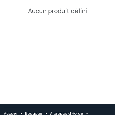
Aucun produit défini
Accueil
•
Boutique
•
À propos d'Horae
•