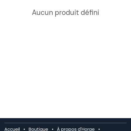
Aucun produit défini
Accueil
•
Boutique
•
À propos d'Horae
•