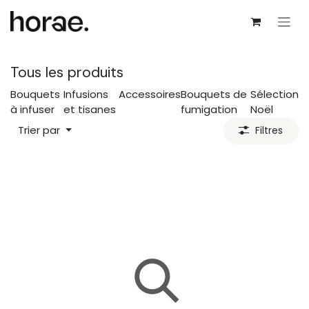
Se rendre au contenu
Tous les produits
Bouquets
Infusions
Accessoires
Bouquets de
Sélection
à infuser
et tisanes
fumigation
Noël
Trier par
Filtres