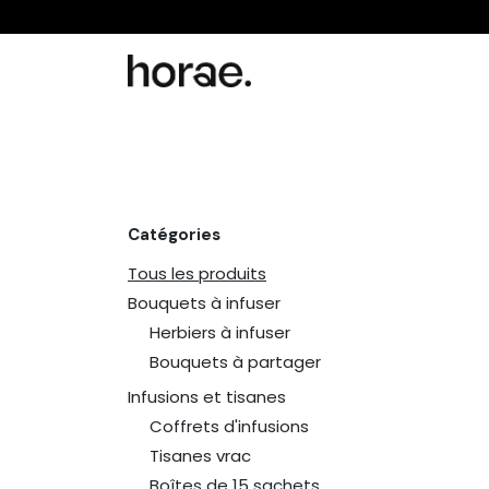
Se rendre au contenu
Bouquets à infuser
Tisanes d'herboris
Catégories
Tous les produits
Bouquets à infuser
Herbiers à infuser
Bouquets à partager
Infusions et tisanes
Coffrets d'infusions
Tisanes vrac
Boîtes de 15 sachets