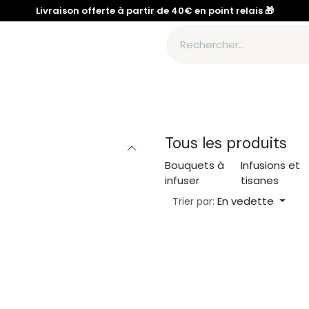
Livraison offerte à partir de 40€ en point relais 🎁
te
Bouquets de fumigation
Accessoires
À propos d'H
Tous les produits
Bouquets à
Infusions et
infuser
tisanes
En vedette
Trier par: