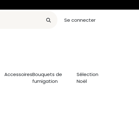
Se connecter
orae
Devenir revendeur
Contact
Blog
Rendez-vous
Accessoires
Bouquets de
Sélection
fumigation
Noël