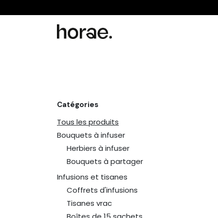
Se rendre au contenu
Bouquets à infuser
Tisanes d'herboris
Catégories
Tous les produits
Bouquets à infuser
Herbiers à infuser
Bouquets à partager
Infusions et tisanes
Coffrets d'infusions
Tisanes vrac
Boîtes de 15 sachets