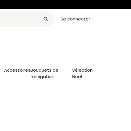
Se connecter
orae
Devenir revendeur
Contact
Blog
Rendez-vous
Accessoires
Bouquets de
Sélection
fumigation
Noël