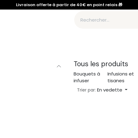
Livraison offerte à partir de 40€ en point relais 🎁
te
Bouquets de fumigation
Accessoires
À propos d'H
Tous les produits
Bouquets à
Infusions et
infuser
tisanes
En vedette
Trier par: