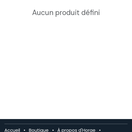
Aucun produit défini
Accueil
•
Boutique
•
À propos d'Horae
•