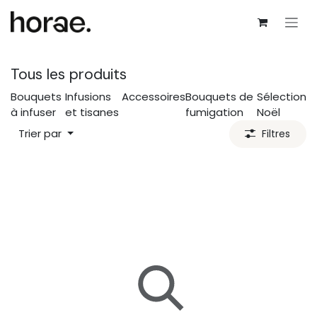
Se rendre au contenu
Tous les produits
Bouquets
Infusions
Accessoires
Bouquets de
Sélection
à infuser
et tisanes
fumigation
Noël
Trier par
Filtres