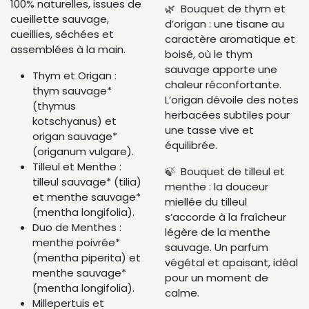
100% naturelles, issues de
🌿 Bouquet de thym et
cueillette sauvage,
d’origan : une tisane au
cueillies, séchées et
caractère aromatique et
assemblées à la main.
boisé, où le thym
sauvage apporte une
Thym et Origan :
chaleur réconfortante.
thym sauvage*
L’origan dévoile des notes
(thymus
herbacées subtiles pour
kotschyanus) et
une tasse vive et
origan sauvage*
équilibrée.
(origanum vulgare).
Tilleul et Menthe :
🍃 Bouquet de tilleul et
tilleul sauvage* (tilia)
menthe : la douceur
et menthe sauvage*
miellée du tilleul
(mentha longifolia).
s’accorde à la fraîcheur
Duo de Menthes :
légère de la menthe
menthe poivrée*
sauvage. Un parfum
(mentha piperita) et
végétal et apaisant, idéal
menthe sauvage*
pour un moment de
(mentha longifolia).
calme.
Millepertuis et