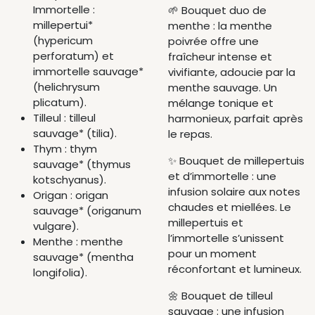
Immortelle :
🌱 Bouquet duo de
millepertui*
menthe : la menthe
(hypericum
poivrée offre une
perforatum) et
fraîcheur intense et
immortelle sauvage*
vivifiante, adoucie par la
(helichrysum
menthe sauvage. Un
plicatum).
mélange tonique et
Tilleul : tilleul
harmonieux, parfait après
sauvage* (tilia).
le repas.
Thym : thym
✨ Bouquet de millepertuis
sauvage* (thymus
et d’immortelle : une
kotschyanus).
infusion solaire aux notes
Origan : origan
chaudes et miellées. Le
sauvage* (origanum
millepertuis et
vulgare).
l’immortelle s’unissent
Menthe : menthe
pour un moment
sauvage* (mentha
réconfortant et lumineux.
longifolia).
🌼 Bouquet de tilleul
sauvage : une infusion