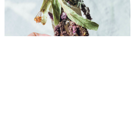
Des plantes biologiques issues de
cueillette sauvage
Les bouquets à infuser Horae sont composés de
plantes et de fleurs certifiées biologiques, récoltées à
la main dans leur environnement naturel. Ces
cueillettes sauvages, respectueuses des saisons et
des écosystèmes, préservent la pureté des arômes et
la richesse du vivant. Chaque infusion révèle la force