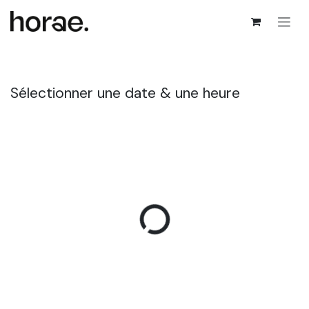
Se rendre au contenu
Sélectionner une date & une heure